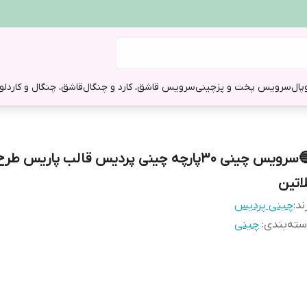
وپال
سرویس پخت و پز
چینی
سرویس قاشق، کارد و چنگال
قاشق، چنگال و کارد
لو
🔵سرویس چینی 30پارچه چینی پردیس قالب پاریس ط
لاتین
ند:
چینی پردیس
ته‌بندی
:
چینی