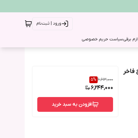
ورود | ثبت‌نام
ازم برقی
سیاست حریم خصوصی
رح فاخر
5
%
6,613,000
6,244,000
افزودن به سبد خرید