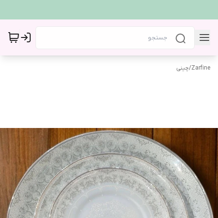
Zarfine
/
چینی