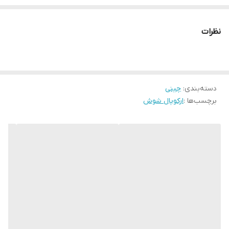
دیس بزرگ
2
نظرات
دیس کوچک
2
فنجون چای
12
دسته‌بندی
:
چینی
برچسب‌ها :
ارکوپال شوش
زیر فنجونی چای
12
زیر فنجونی قهوه
6
فنجون قهوه
6
کاسه سوپ
1