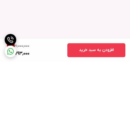
21,000,000
5
%
افزودن به سبد خرید
19,793,000
برگشت به بالا