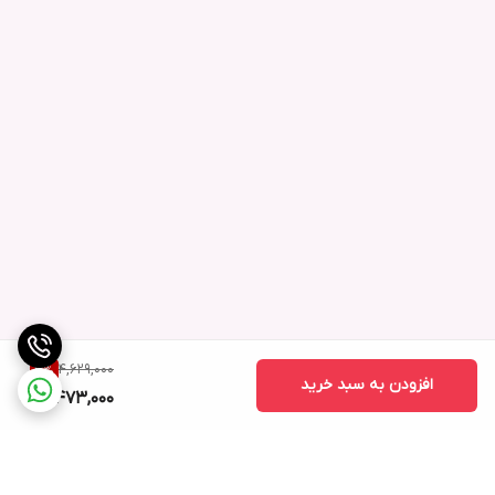
4,629,000
3
%
افزودن به سبد خرید
4,473,000