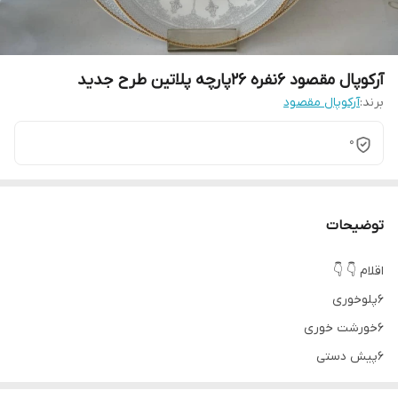
آرکوپال مقصود 6نفره 26پارچه پلاتین طرح جدید
برند:
آرکوپال مقصود
0
توضیحات
اقلام 👇 👇
۶پلوخوری
۶خورشت خوری
۶پیش دستی
۶پیاله ماست