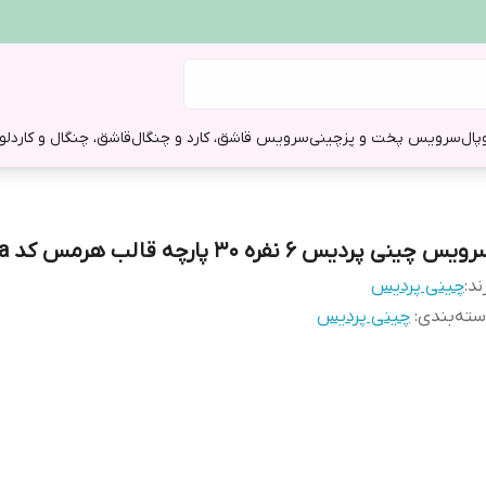
وپال
سرویس پخت و پز
چینی
سرویس قاشق، کارد و چنگال
قاشق، چنگال و کارد
لو
یس چینی پردیس ۶ نفره ۳۰ پارچه قالب هرمس کد 666a
ند:
چینی پردیس
ته‌بندی
:
چینی پردیس