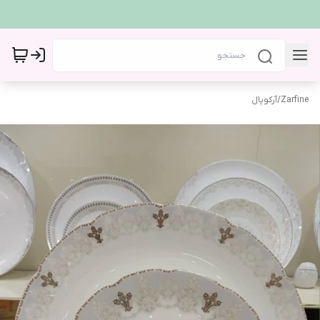
Zarfine
/
آرکوپال