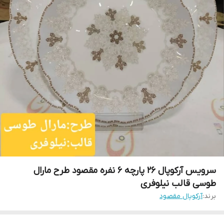
سرویس آرکوپال ۲۶ پارچه ۶ نفره مقصود طرح مارال
طوسی قالب نیلوفری
برند:
آرکوپال مقصود