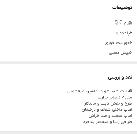
توضیحات
اقلام 👇 👇
۶پلوخوری
۶خورشت خوری
۶پیش دستی
۶پیاله ماست
۱دیس
نقد و بررسی
۱کاسه سالاد
قابلیت شستشو در ماشین ظرفشویی
مقاوم دربرابر حرارت
طرح و نقش ثابت و ماندگار
لعاب داخلی شفاف و درخشان
لعاب سخت و ضد خراش
طراحی زیبا و منحصر به فرد