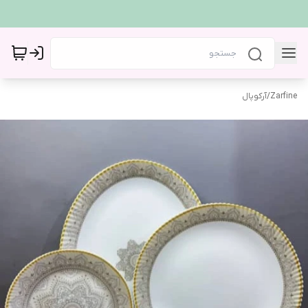
Zarfine
/
آرکوپال