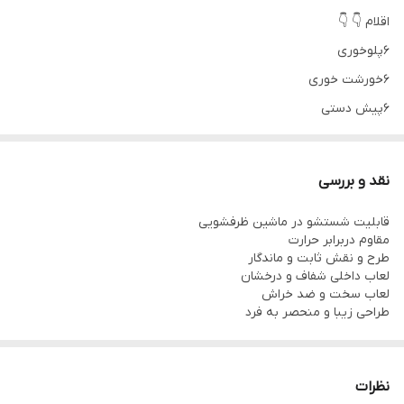
اقلام 👇 👇
۶پلوخوری
۶خورشت خوری
۶پیش دستی
۶پیاله ماست
۱دیس
نقد و بررسی
۱کاسه سالاد
قابلیت شستشو در ماشین ظرفشویی
مقاوم دربرابر حرارت
طرح و نقش ثابت و ماندگار
لعاب داخلی شفاف و درخشان
لعاب سخت و ضد خراش
طراحی زیبا و منحصر به فرد
نظرات