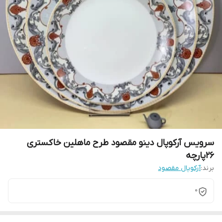
سرویس آرکوپال دینو مقصود طرح ماهلین خاکستری
26پارچه
برند:
آرکوپال مقصود
0