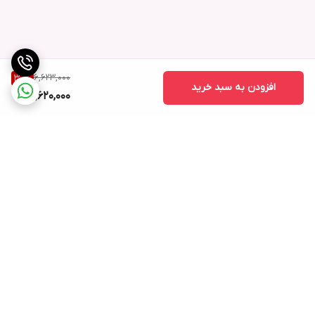
6,623,000
30
%
افزودن به سبد خرید
4,620,000
برگشت به بالا