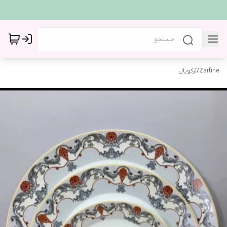
Zarfine
/
آرکوپال