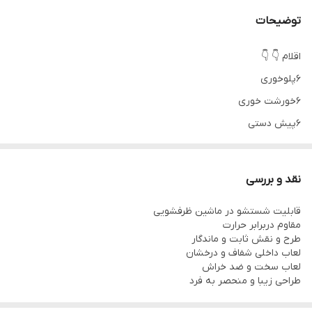
توضیحات
اقلام 👇 👇
۶پلوخوری
۶خورشت خوری
۶پیش دستی
۶پیاله ماست
۱دیس
نقد و بررسی
۱کاسه سالاد
قابلیت شستشو در ماشین ظرفشویی
مقاوم دربرابر حرارت
طرح و نقش ثابت و ماندگار
لعاب داخلی شفاف و درخشان
لعاب سخت و ضد خراش
طراحی زیبا و منحصر به فرد