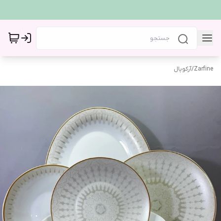
Zarfine
/
آرکوپال