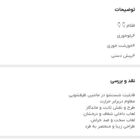
توضیحات
اقلام 👇 👇
۶پلوخوری
۶خورشت خوری
۶پیش دستی
۶پیاله ماست
۱دیس
نقد و بررسی
۱کاسه سالاد
قابلیت شستشو در ماشین ظرفشویی
2عدد نمک پاش
مقاوم دربرابر حرارت
طرح و نقش ثابت و ماندگار
لعاب داخلی شفاف و درخشان
لعاب سخت و ضد خراش
طراحی زیبا و منحصر به فرد