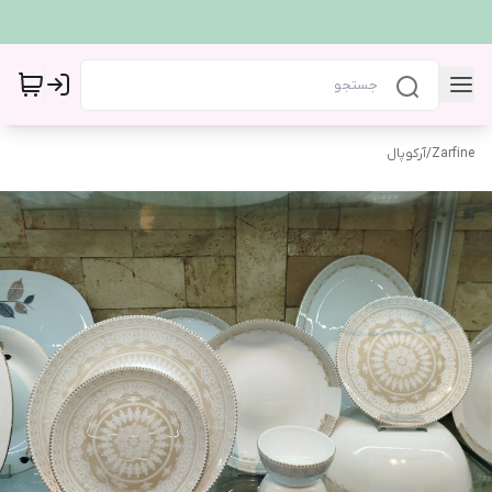
Zarfine
/
آرکوپال