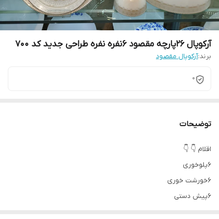
آرکوپال 26پارچه مقصود 6نفره نفره طراحی جدید کد 700
برند:
آرکوپال مقصود
0
توضیحات
اقلام 👇 👇
۶پلوخوری
۶خورشت خوری
۶پیش دستی
۶پیاله ماست