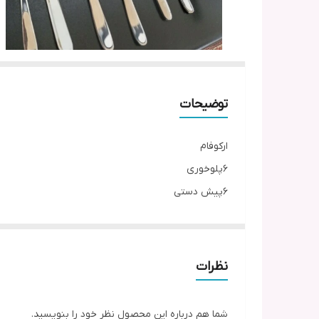
توضیحات
ارکوفام
6پلوخوری
6پیش دستی
6پیالع
1دیس
نظرات
شما هم درباره این محصول نظر خود را بنویسید.