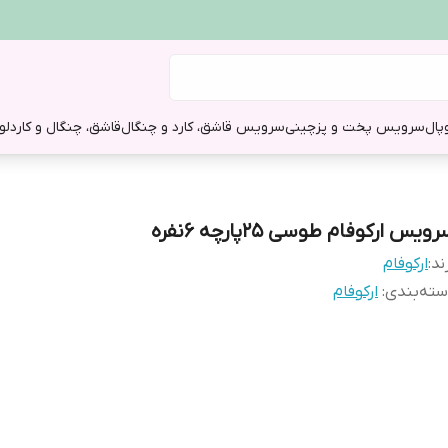
وپال
سرویس پخت و پز
چینی
سرویس قاشق، کارد و چنگال
قاشق، چنگال و کارد
لو
ویس ارکوفام طوسی 25پارچه 6نفره
ند:
ارکوفام
ته‌بندی
:
ارکوفام