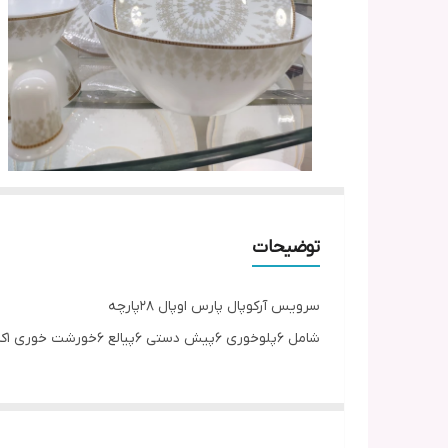
توضیحات
سرویس آرکوپال پارس اوپال 28پارچه
شامل 6پلوخوری 6پیش دستی 6پیالع 6خورشت خوری 1کاسه سالاد 1دیس 2نمکپاش