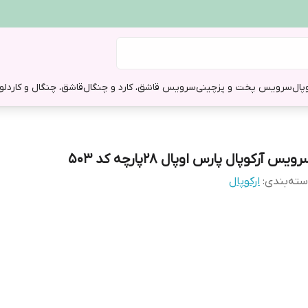
وپال
سرویس پخت و پز
چینی
سرویس قاشق، کارد و چنگال
قاشق، چنگال و کارد
لو
ویس آرکوپال پارس اوپال 28پارچه کد 503
ته‌بندی
:
ارکوپال