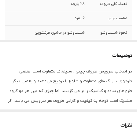
تعداد کلی ظروف
28 پارچه
مناسب برای
6 نفره
نحوه شست‌وشو
شست‌وشو در ماشین ظرفشویی
فرم طراحی
دایره
توضیحات
کشور مبدا برند
ایران
در انتخاب سرویس ظروف چینی ، سلیقه‌ها متفاوت است. بعضی
طرح‎های با رنگ های متفاوت و شلوغ را ترجیح می‌دهند و بعضی دیگر
طرح‌های ساده و کلاسیک را بر می گزینند. اما چیزی که بین هر دو گروه
مشترک است توجه به کیفیت و کارایی ظروف هر سرویس می باشد. اگر
دوست دارید برای آشپزخانه‌تان ظروفی با کیفیت بالا تهیه کنید،
محصولات چینی زرین ایران نیازتان را کاملا پوشش خواهند داد.محصولات
نظرات
چینی زرین ویژگی‌هایی دارند که آن‌ها را نسبت به دیگر مشابه‌هایشان