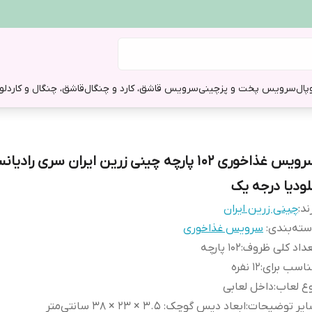
وپال
سرویس پخت و پز
چینی
سرویس قاشق، کارد و چنگال
قاشق، چنگال و کارد
لو
سرویس غذاخوری 102 پارچه چینی زرین ایران سری را
لودیا درجه یک
ند:
چینی زرین ایران
ته‌بندی
:
سرویس غذاخوری
داد کلی ظروف
:
102 پارچه
اسب برای
:
12 نفره
ع لعاب
:
داخل لعابی
ایر توضیحات
:
ابعاد دیس گوچک: 3.5 × 23 × 38 سانتی‌متر