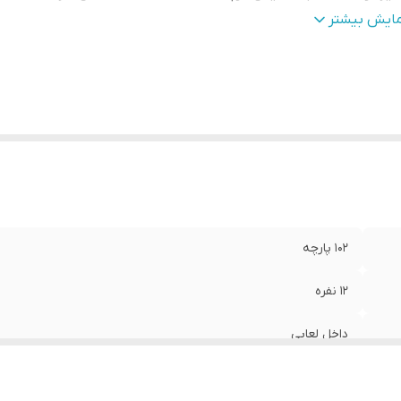
نگ
:
طلایی
مایش بیشتر
102 پارچه
12 نفره
داخل لعابی
ابعاد دیس گوچک: 3.5 × 23 × 38 سانتی‌متر