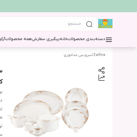
دسته‌بندی محصولات
خانه
پیگیری سفارش
همه محصولات
آرک
Zarfine
/
سرویس غذاخوری
ک
بر
دس
تع
من
نو
س