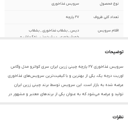
نوع محصول
سرویس غذاخوری
تعداد کلی ظروف
27 پارچه
اقلام سرویس
دیس , بشقاب غذاخوری , بشقاب
خورش‌خوری , پیش‌دستی , نمک‌پاش و
فلفل‌پاش , پیاله
توضیحات
جنس ظروف
چینی
سرویس غذاخوری 27 پارچه چینی زرین ایران سری کواترو مدل وگاس
مناسب برای
6 نفره
اوریت درجه یک، یکی از بهترین و با کیفیت‌ترین سرویس‌های غذاخوری
سازگار با
مایکروویو
عرضه شده به بازار است. این سرویس توسط برند چینی زرین ایران
تولید و عرضه می‌شود که به عنوان یکی از برندهای معتبر و مشهور در
نحوه شست‌وشو
شست‌وشو با دست و با ماشین ظرفشویی
زمینه تولید لوازم خانگی شناخته می‌شود. این سرویس غذاخوری 27
فرم طراحی
چهار گوش
پارچه از متریال با کیفیت درجه یک ساخته شده است که برای مقاومت
نظرات
در برابر ضربه، خراش و همچنین ماندگاری طولانی مدتی که دارند
نوع لعاب
داخل لعابی