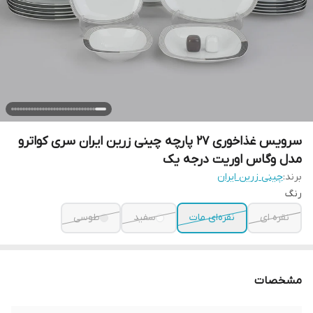
سرویس غذاخوری 27 پارچه چینی زرین ایران سری کواترو
مدل وگاس اوریت درجه یک
برند:
چینی زرین ایران
رنگ
نقره ای
نقره‌ای مات
سفید
طوسی
مشخصات