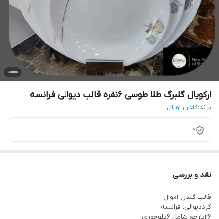
ارکوپال گلبرگ طلا طوسی 6نفره قالب دیوالی فرانسه
برند:
گلدن اوپال
0
نقد و بررسی
قالب گلدن اموال
گرددیوالی. فرانسه
۲۶پارچع شامل ۶پلوخوری