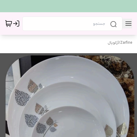
Zarfine
/
آرکوپال