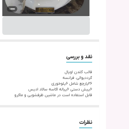
نقد و بررسی
قالب گلدن اوپال
گرددیوالی. فرانسه
۲۶پارچع شامل ۶پلوخوری
۶پیش دستی ۶پیاله ۱کاسه سالاد ۱دیس
قابل استفاده است در ماشین ظرفشویی و ماکرو
نظرات