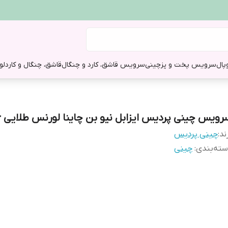
وپال
سرویس پخت و پز
چینی
سرویس قاشق، کارد و چنگال
قاشق، چنگال و کارد
لو
رویس چینی پردیس ایزابل نیو بن چاینا لورنس طلایی ۳۶پارچه
ند:
چینی پردیس
ته‌بندی
:
چینی