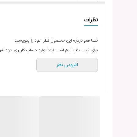
کاسه سالاد 1 عدد
نمکپاش 2 عدد
سس خوری 1 عدد
نظرات
کاسه آبگوشت خوری =6
قابلیت استفاده در ماشین ظرف شویی و ماکروفر دارد
رنگ حاشیه طلایی
سبک کلاسیک
شما هم درباره این محصول نظر خود را بنویسید.
قالب ایفل مربع مثلث
برای ثبت نظر، لازم است ابتدا وارد حساب کاربری خود شو
جنس بن چاینا
برند ایزابل ( چینی
افزودن نظر