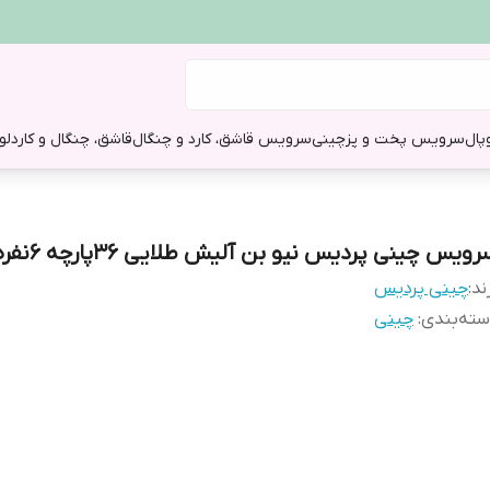
وپال
سرویس پخت و پز
چینی
سرویس قاشق، کارد و چنگال
قاشق، چنگال و کارد
لو
ویس چینی پردیس نیو بن آلیش طلایی 36پارچه 6نفره
ند:
چینی پردیس
ته‌بندی
:
چینی