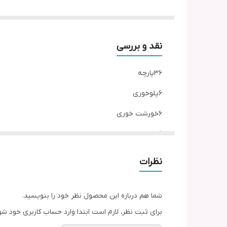
🎁 برند : isabel
تکنولوژی رنگ امیزی
هفت رنگ لیزری
نقد و بررسی
♨️ نام طرح: آلیش طلایی
36پارچه
این طرح اقلام 6نفره 36پارچه هم دارد
6پلوخوری
6خورشت خوری
6پیش دستی
6پیاله
نظرات
1کاسه سالاد
2دیس
شما هم درباره این محصول نظر خود را بنویسید.
برای ثبت نظر، لازم است ابتدا وارد حساب کاربری خود شو
6کاسه ابگوشت خوری