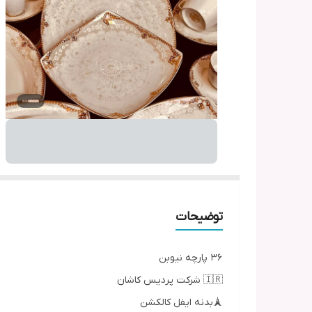
توضیحات
36 پارچه نیوبن
🇮🇷 شرکت پردیس کاشان
🗼بدنه ایفل کالکشن