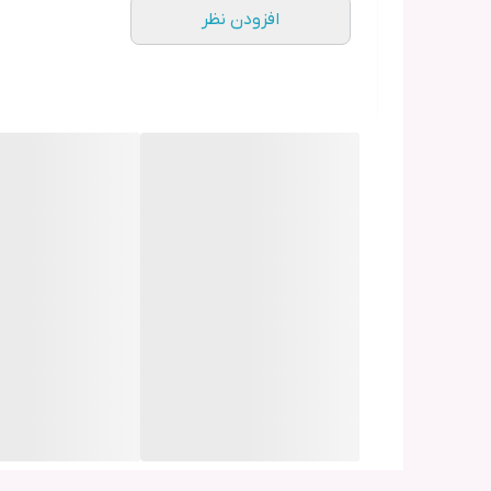
2نمکپاش
افزودن نظر
1سس خوری