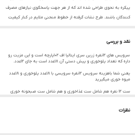
پیکره به نحوی طراحی شده اند که از هر جهت پاسخگوی نیازهای مصرف
کنندگان باشند. طرح نشات گرفته از خطوط منحنی ملایم در کنار کیفیت
بسیار بالای بدنه چینی این ظروف، تکمیل کننده جذابیت ایتالیا اف می
باشد.
نقد و بررسی
سرویس های 12نفره زرین سری ایتالیا اف 102پارچه است و این مزیت رو
اقلام موجود در در تصویر اخر توضیح داده شده است
داره که تعداد پلوخوری و پیش دستی آن 18عدد است به جای 12عدد.
یعنی شما باهزینه سرویس 12نفره سرویسی با 18عدد پلوخوری و 18عدد
میوه خوری میگیرید
ست 12 نفره هم شامل ست غذاخوری و هم شامل ست صبحونه خوری
است
ست 6نفره برای اون دسته از افرادی است که فقط نیاز به برخی اقلام
نظرات
ضروری و غذاخوری دارند (28پارچه)
تصویر اقلام 12نفره و 6نفره در تصاویر توضیح داده شده است