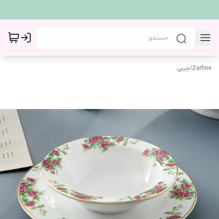
Zarfine
/
چینی