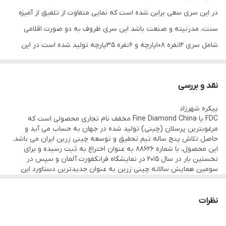
در این سری سعی براین شده است که نمایی متفاوت از تلفیق از آمیزه
سنت، مدرنیته و صنعت باشد این سری ظروف به دو صورت اقلامی
شامل سری 12نفره 108پارچه و 6نفره 35پارچه تولید شده است در این
سری فنجون قوری و قندان و نلبکی طراحی خاصی دارند و چشم هر
بیننده ای را به خود جذب می‌کند
نقد و بررسی
فنجان و نلبکی کمر باریک، شمارا به یاد خاطرات قدیمی و دل خوشی ها و
پیکره شهرزاد
عطر چای قدیم می اندازد.
FDC یا Fine Diamond China مخفف نام تجاری محصولی است که
اینبار شهرزاد میزبان چشمان میهمانان شما میباشد.
مرغوبترین پرسلان (چینی) تولید شده در جهان به حساب می آید و
حاصل تلاش پنج ساله تیم تحقیق و توسعه چینی زرین ایران می باشد.
این محصول،‌ با شماره 88626 به عنوان اختراع به ثبت رسیده و برای
نخستین بار در سال 2015 در نمایشگاه فرانکفورت آلمان و سپس در
سومین همایش سالانه چینی زرین به عنوان جدیدترین دستاورد این
کارخانه و در قالب پیکره اصیل و ایرانی بنام « شهــــرزاد» رونمایی شد.
FDC با درجه سپیدی 91%، سختی بدنه 7/5 و سختی لعاب 5/5 موهس،
شفافیت و نورگذری بی نظیر از جمله مرغوب ترین بدنه ظروف چینی در
نظرات
جهان به حساب می آید که به تولید انبوه رسیده و از سایر انواع ظروف
چینی چه به لحاظ خواص فیزیکی و چه از نظر ظاهری به طور محسوس