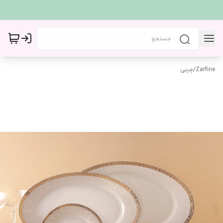
Zarfine
/
چینی