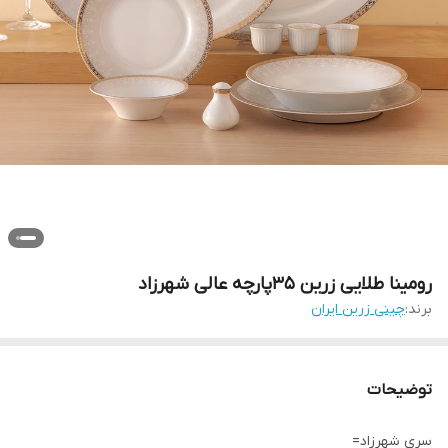
رومینا طلایی زرین 35پارچه عالی شهرزاد
برند:
چینی زرین ایران
توضیحات
سری شهرزاد=