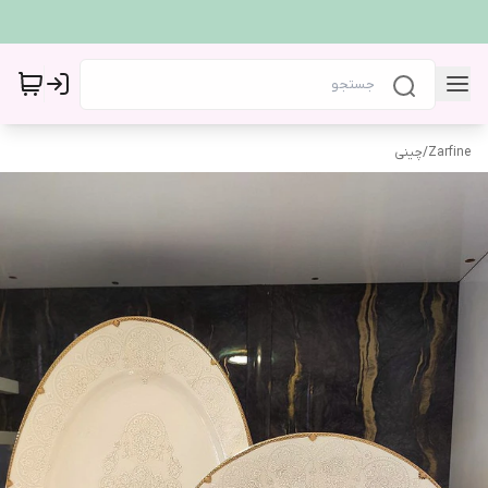
Zarfine
/
چینی