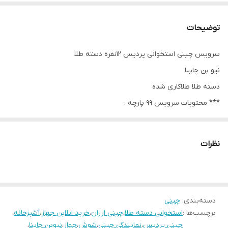
توضیحات
سرویس چینی استخوانی پردیس 12نفره دسته طلا
نیو بن چاینا
دسته طلا طلاکاری شده
*** محتويات سرويس 99 پارچه :
بشقاب پلو خوري 12
بشقاب خورش خوري 12
نظرات
پیش دست 12
ديس بزرگ 1
ديس کوچک 2
دسته‌بندی
:
چینی
کاسه آبگوشت خوری 6
برچسب‌ها :
استخوانی دسته طلا
،
چینی ارزان
،
خرید انلاین جهاز
،
آشپزخانه
،
كاسه ماست خوری 12
چینی پردیس
،
نمایندگی چینی
،
شوش
،
جهاز
،
نیوبن چاینا
،