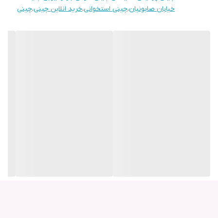
كاسه سالاد 1
خیابان صابونیان
،
چینی استخوانی
،
خرید انلاین چینی
،
چینی
سوپ خوری درب دار 1+1
فنجان چای خوری و نعلبکی 6+6
فنجان قهوه خوری و نعلبکی 6+6
قوری 1+1
جاآبلیمو استنددار 2+1
نمك پاش 6
شکر پاش درب دار 1+1
سس خوري 2
میوه خوری