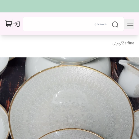
Zarfine
/
چینی