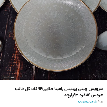
سرویس چینی پردیس رامینا طلایی919 کف گل قالب
هرمس 12نفره 93پارچه
برند:
چینی پردیس