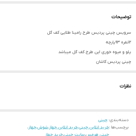
توضیحات
سرویس چینی پردیس طرح رامینا طلایی کف گل
12نفره 93پارچه
پلو و میوه خوری این طرح کف گل میباشد
چینی پردیس کاشان
نظرات
دسته‌بندی
:
چینی
برچسب‌ها :
خرید انلاین چینی
،
خرید انلاین جهاز
،
شوش
،
جهاز
،
چینی هرمس
،
سایت چینی
،
خرید جهاز