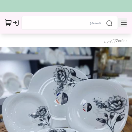
Zarfine
/
آرکوپال