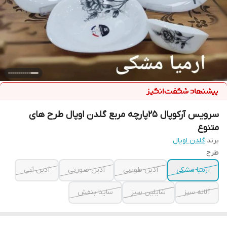
سرویس آرکوپال 25پارچه مربع گلدن اوپال طرح های
متنوع
برند:
گلدن اوپال
طرح
آرمیا مشکی
آذین طوسی
آذین صورتی
آذین آبی
آلاله سبز
شایلین سبز
ساینا بنفش