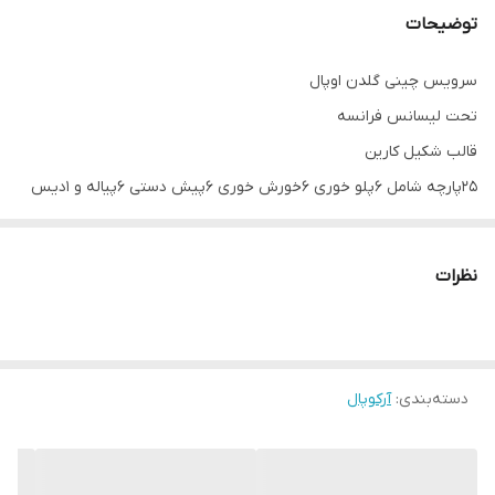
توضیحات
سرویس چینی گلدن اوپال
تحت لیسانس فرانسه
قالب شکیل کارین
25پارچه شامل 6پلو خوری 6خورش خوری 6پیش دستی 6پیاله و 1دیس
با کیفیت و قابل استفاده در ماشین ظرفشویی و ماکرو
سرویس اقتصادی با قیمت فوق‌العاده
نظرات
دسته‌بندی
:
آرکوپال