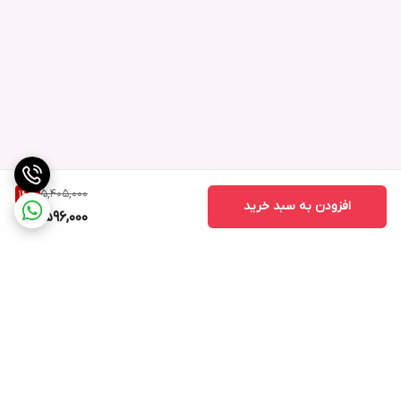
5,405,000
14
%
افزودن به سبد خرید
4,596,000
برگشت به بالا