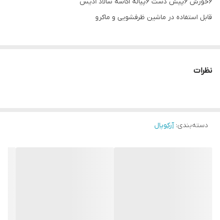
6خورش 6پیش دست 6پیاله 1کاسه سالاد 1دیس
قابل استفاده در ماشین ظرفشویی و ماکرو
نظرات
دسته‌بندی
:
آرکوپال