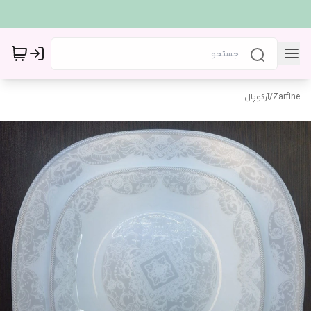
Zarfine
/
آرکوپال