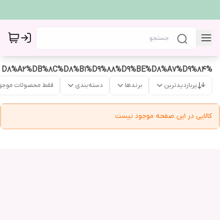
%D8%A2%DB%8C%D8%B1%D9%88%D9%BE%D8%A7%D9%84
پربازدیدترین
برندها
دسته‌بندی
فقط محصولات موجو
کالایی در این صفحه موجود نیست