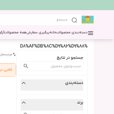
دسته‌بندی محصولات
خانه
پیگیری سفارش
همه محصولات
آرک
%D8%AF%DB%8C%D9%86%D9%88
مرتب‌سازی
جستجو در نتایج
کالایی 
دسته‌بندی
برند