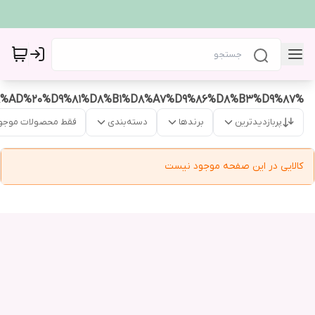
%D8%B7%D8%B1%D8%AD%20%D9%81%D8%B1%D8%A7%D9%86%D8%B3%D9%87
پربازدیدترین
برندها
دسته‌بندی
فقط محصولات موجو
کالایی در این صفحه موجود نیست