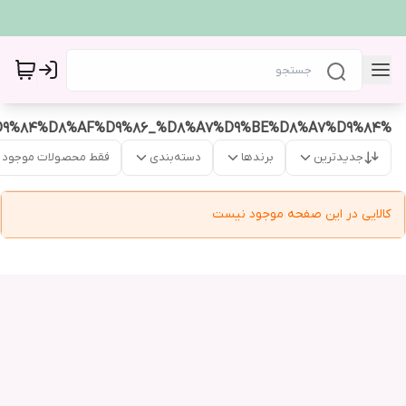
%DA%AF%D9%84%D8%AF%D9%86_%D8%A7%D9%BE%D8%A7%D9%84
جدیدترین
برندها
دسته‌بندی
فقط محصولات موجود
کالایی در این صفحه موجود نیست