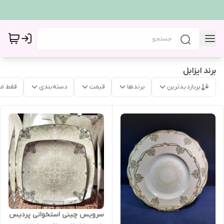
برند ایزابل
پربازدیدترین
برندها
قیمت
دسته‌بندی
فقط م
سرویس چینی استخوانی پردیس