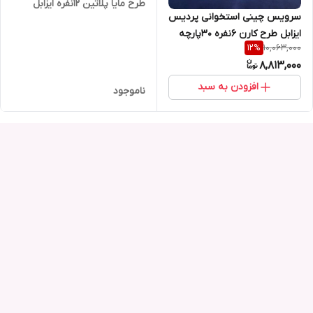
طرح مایا پلاتین 12نفره ایزابل
سرویس چینی استخوانی پردیس
بنچاینا
ایزابل طرح کارن 6نفره 30پارچه
10,063,000
12
%
8,813,000
افزودن به سبد
ناموجود