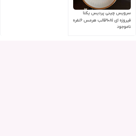
سرویس چینی پردیس یکتا
فیروزه ای 908iقالب هرمس 6نفره
ناموجود
30پارچه