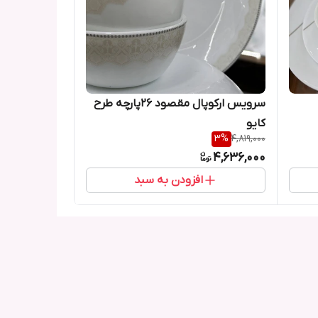
سرویس ارکوپال مقصود 26پارچه طرح
کایو
3
%
4,819,000
4,636,000
افزودن به سبد