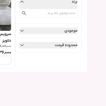
برند
موجودی
دلاویز
محدوده قیمت
4,819,000
36,000