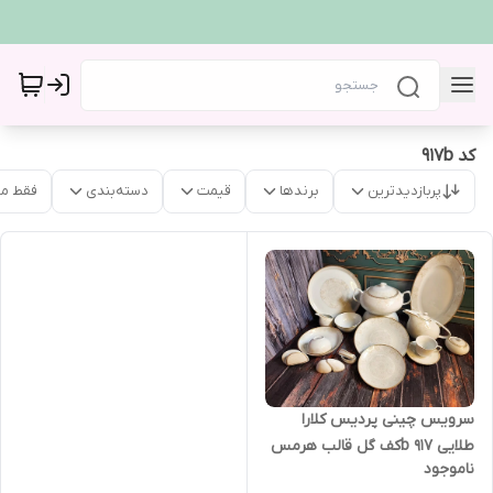
کد 917b
پربازدیدترین
برندها
قیمت
دسته‌بندی
فقط م
سرویس چینی پردیس کلارا
طلایی 917 bکف گل قالب هرمس
ناموجود
12نفره 93پارچه