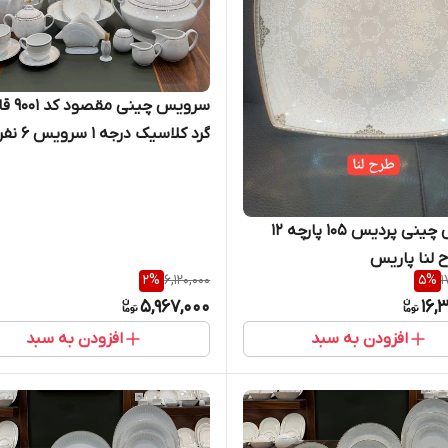
سرویس چینی
پارچه )
سرویس چینی پردیس 105 پارچه ۱۲
ح لنا پاریس
2
%
6,120,000
5
%
1
5,967,000
16,
افزودن به سبد
افزودن به سبد