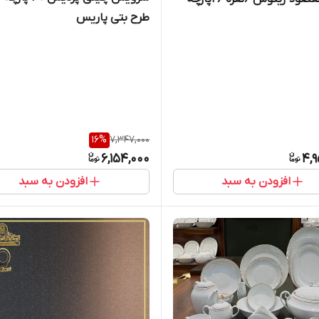
طرح بتی پاریس
16
%
7,347,000
6,154,000
4,9
افزودن به سبد
افزودن به سبد