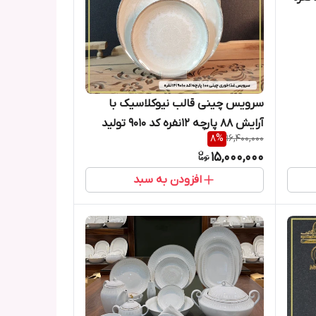
سرویس چینی قالب نیوکلاسیک با
آرایش 88 پارچه ۱۲نفره کد ۹۰۱۰ تولید
8
%
16,400,000
کارخانجات مقصود 🔥
15,000,000
افزودن به سبد