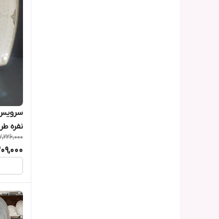
نفره طر
7,226,000
309,000