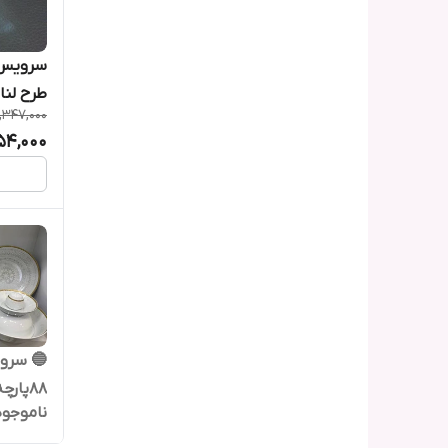
طرح لنا پاری
,347,000
154,000
🔵 سرو
88پارچه 12نفره
ناموجود