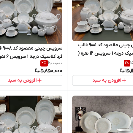
سرویس چینی مقصود کد ۹۰۰۱ قالب
سرویس
گرد کلاسیک درجه ۱ سرویس ۱۲ نفره (
2
%
6,000,000
1
%
1
پارچه
5,850,000
15,
افزودن به سبد
افزودن به سبد