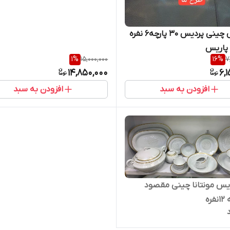
سرویس چینی پردیس 30 پارچه6 نفره
س
1
%
15,000,000
16
%
7
14,850,000
6,
افزودن به سبد
افزودن به سبد
یس مونتانا چینی مقصود