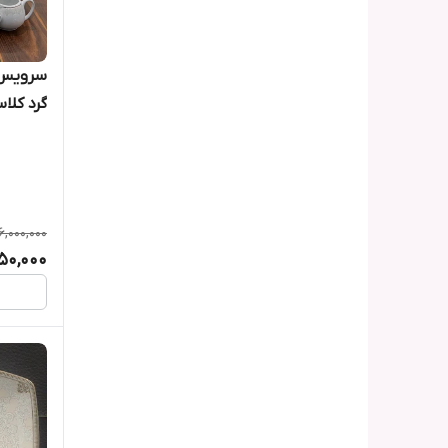
پارچه )
6,000,000
50,000