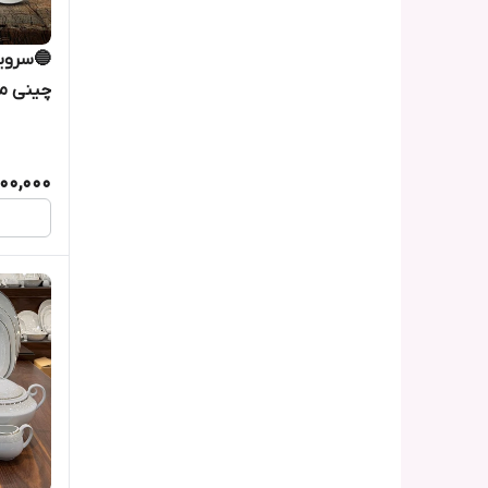
چینی م
00,000