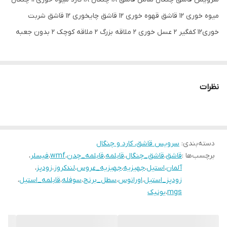
میوه خوری 12 قاشق قهوه خوری 12 قاشق چایخوری 12 قاشق شربت
خوری12 کفگیر 2 عسل خوری 2 ملاقه بزرگ 2 ملاقه کوچک 2 بدون جعبه
نظرات
دسته‌بندی
:
سرویس قاشق، کارد و چنگال
برچسب‌ها :
قاشق
،
قاشق_چنگال
،
قابلمه
،
قابلمه_چدن
،
wmf
،
فیسلر
،
آلمان
،
استیل
،
جهیزیه
،
جهیزیه_عروس
،
لندکروز
،
زودپز
،
زودپز_استیل
،
اورانوس
،
سطل_برنج
،
سوفله
،
قابلمه_استیل
،
mgs
،
یونیک