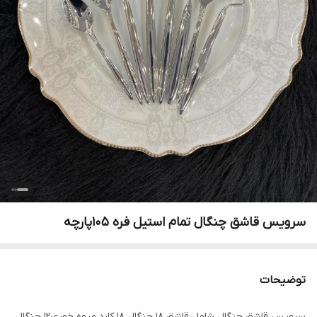
سرویس قاشق چنگال تمام استیل فره 105پارچه
توضیحات
سرویس قاشق چنگال شامل قاشق 18 چنگال 18 کارد میوه خوری12 چنگال