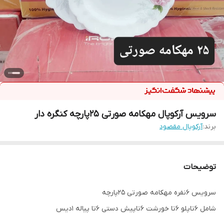
سرویس آرکوپال مهکامه صورتی 25پارچه کنگره دار
برند:
آرکوپال مقصود
توضیحات
سرویس 6نفره مهکامه صورتی 25پارچه
شامل 6تاپلو 6تا خورشت 6تاپیش دستی 6تا پیاله 1دیس