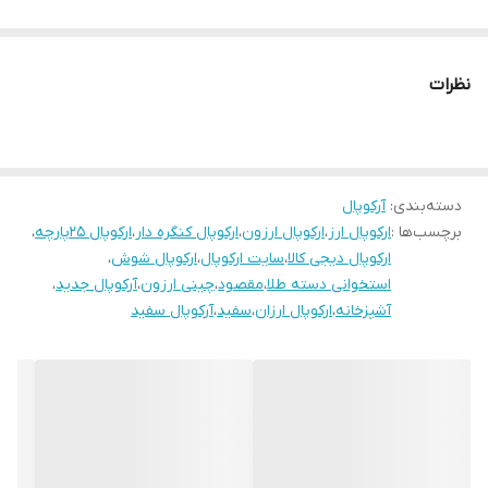
نظرات
دسته‌بندی
:
آرکوپال
برچسب‌ها :
ارکوپال ارز
،
ارکوپال ارزون
،
ارکوپال کنگره دار
،
ارکوپال 25پارچه
،
ارکوپال دیجی کالا
،
سایت ارکوپال
،
ارکوپال شوش
،
استخوانی دسته طلا
،
مقصود
،
چینی ارزون
،
آرکوپال جدید
،
آشپزخانه
،
ارکوپال ارزان
،
سفید
،
آرکوپال سفید