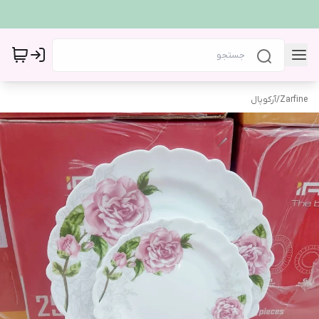
Zarfine
/
آرکوپال