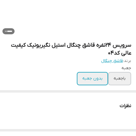
سرویس 24نفره قاشق چنگال استیل نگیریونیک کیفیت
عالی کد04
برند:
قاشق چنگال
جعبه
باجعبه
بدون جعبه
نظرات