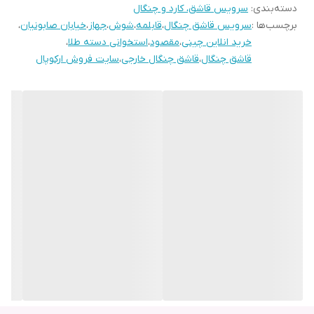
دسته‌بندی
:
سرویس قاشق، کارد و چنگال
برچسب‌ها :
سرویس قاشق چنگال
،
قابلمه
،
شوش
،
جهاز
،
خیابان صابونیان
،
خرید انلاین چینی
،
مقصود
،
استخوانی دسته طلا
،
قاشق چنگال
،
قاشق چنگال خارجی
،
سایت فروش ارکوپال