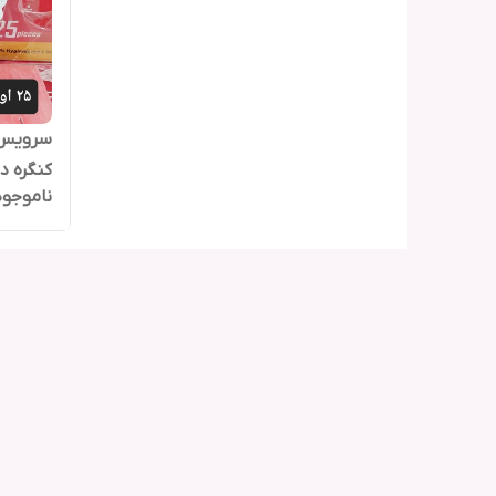
سرویس ا
کنگره دار 25پا
ناموجود