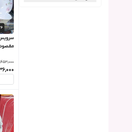
سرویس ا
مقصود 26پارچ
,453,000
36,000