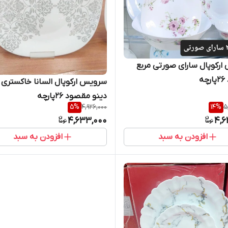
رکوپال سارای صورتی مربع
ه
سرویس ارکوپال السانا خاکستری 
دینو مقصود 26پارچه
5
%
4,926,000
14
%
5
4,633,000
4,6
افزودن به سبد
افزودن به سبد