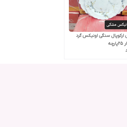
رکوپال سنگی اونیکس گرد
رچه