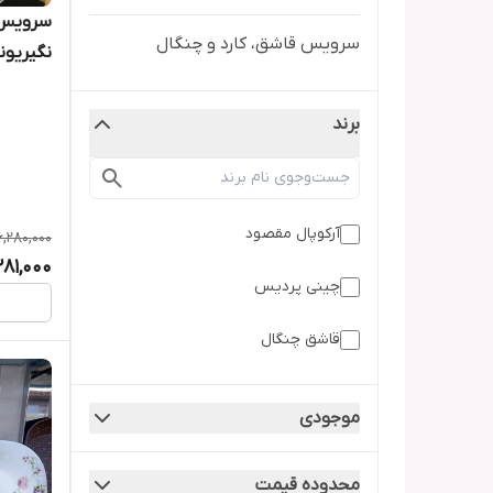
سرویس قاشق، کارد و چنگال
نگیریون
برند
آرکوپال مقصود
6,280,000
281,000
چینی پردیس
قاشق چنگال
موجودی
محدوده قیمت