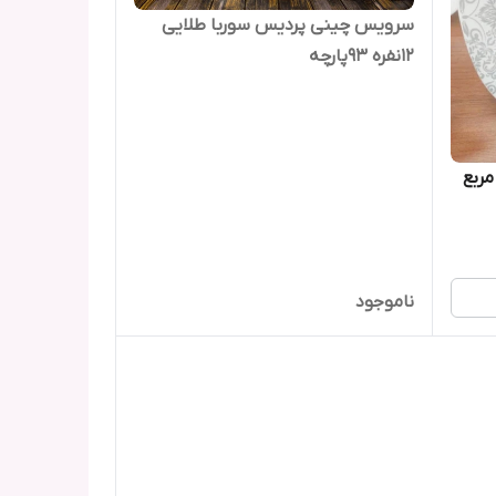
سرویس چینی پردیس سوربا طلایی
12نفره 93پارچه
مربع
ناموجود