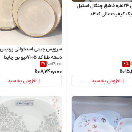
سرویس 24نفره قاشق چنگال استیل
یک کیفیت عالی کد04
دسته طلا کد 7005نیو بن چاینا
1
%
8,829,000
6
%
1
8,740,000
15,
افزودن به سبد
افزودن به سبد