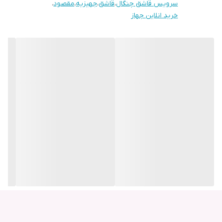
سرویس قاشق چنگال
،
قاشق
،
جهیزیه
،
مقصود
،
خرید انلاین جهاز