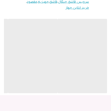
سرویس قاشق چنگال
،
قاشق
،
جهیزیه
،
مقصود
،
خرید انلاین جهاز